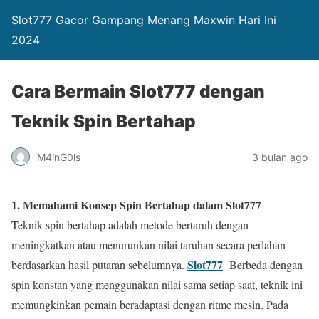
Slot777 Gacor Gampang Menang Maxwin Hari Ini
2024
Cara Bermain Slot777 dengan
Teknik Spin Bertahap
M4inG0ls
3 bulan ago
1. Memahami Konsep Spin Bertahap dalam Slot777
Teknik spin bertahap adalah metode bertaruh dengan
meningkatkan atau menurunkan nilai taruhan secara perlahan
Slot777
berdasarkan hasil putaran sebelumnya.
Berbeda dengan
spin konstan yang menggunakan nilai sama setiap saat, teknik ini
memungkinkan pemain beradaptasi dengan ritme mesin. Pada