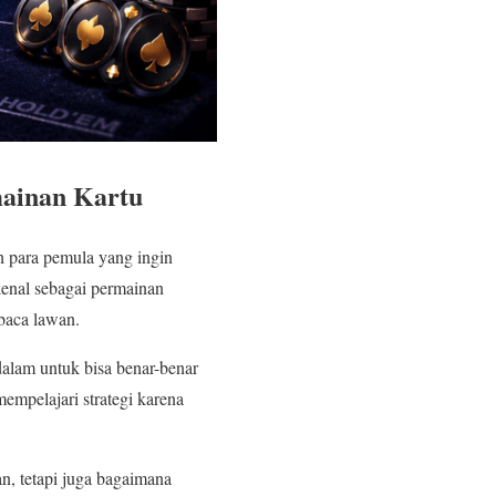
mainan Kartu
h para pemula yang ingin
kenal sebagai permainan
baca lawan.
alam untuk bisa benar-benar
mpelajari strategi karena
, tetapi juga bagaimana