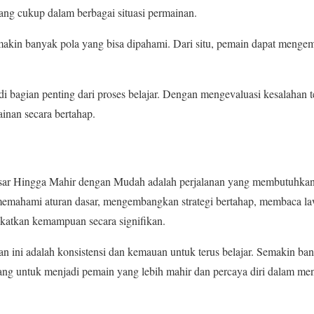
ang cukup dalam berbagai situasi permainan.
makin banyak pola yang bisa dipahami. Dari situ, pemain dapat menge
di bagian penting dari proses belajar. Dengan mengevaluasi kesalahan t
inan secara bertahap.
asar Hingga Mahir dengan Mudah adalah perjalanan yang membutuhkan k
memahami aturan dasar, mengembangkan strategi bertahap, membaca la
katkan kemampuan secara signifikan.
n ini adalah konsistensi dan kemauan untuk terus belajar. Semakin b
uang untuk menjadi pemain yang lebih mahir dan percaya diri dalam men