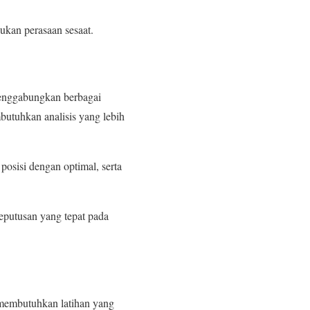
ukan perasaan sesaat.
menggabungkan berbagai
butuhkan analisis yang lebih
sisi dengan optimal, serta
Keputusan yang tepat pada
 membutuhkan latihan yang