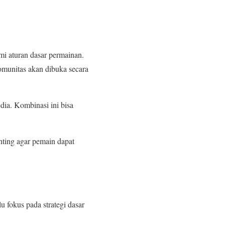
i aturan dasar permainan.
omunitas akan dibuka secara
dia. Kombinasi ini bisa
enting agar pemain dapat
u fokus pada strategi dasar