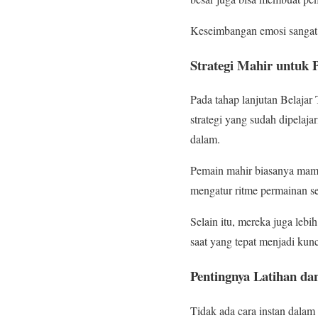
Keseimbangan emosi sangat p
Strategi Mahir untuk
Pada tahap lanjutan Belaja
strategi yang sudah dipelaj
dalam.
Pemain mahir biasanya mamp
mengatur ritme permainan ses
Selain itu, mereka juga leb
saat yang tepat menjadi kunci
Pentingnya Latihan d
Tidak ada cara instan dala