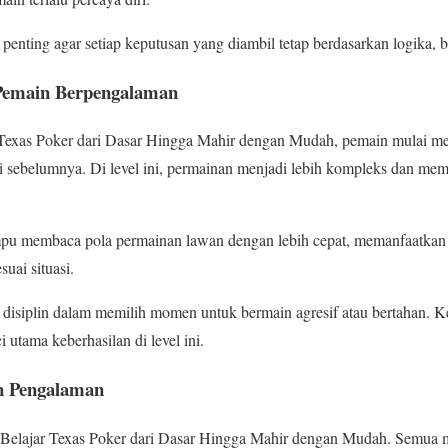
enting agar setiap keputusan yang diambil tetap berdasarkan logika, b
 Pemain Berpengalaman
r Texas Poker dari Dasar Hingga Mahir dengan Mudah, pemain mulai 
ari sebelumnya. Di level ini, permainan menjadi lebih kompleks dan mem
u membaca pola permainan lawan dengan lebih cepat, memanfaatkan po
uai situasi.
ih disiplin dalam memilih momen untuk bermain agresif atau bertahan. 
 utama keberhasilan di level ini.
an Pengalaman
m Belajar Texas Poker dari Dasar Hingga Mahir dengan Mudah. Semua