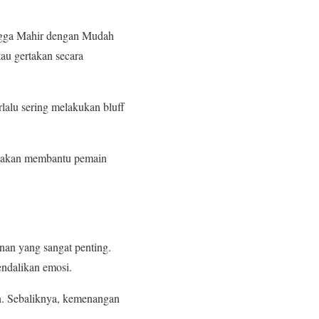
ingga Mahir dengan Mudah
au gertakan secara
rlalu sering melakukan bluff
ik akan membantu pemain
an yang sangat penting.
ndalikan emosi.
n. Sebaliknya, kemenangan