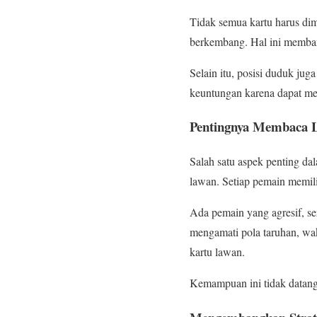
Tidak semua kartu harus dim
berkembang. Hal ini membant
Selain itu, posisi duduk jug
keuntungan karena dapat me
Pentingnya Membaca 
Salah satu aspek penting 
lawan. Setiap pemain memil
Ada pemain yang agresif, se
mengamati pola taruhan, wa
kartu lawan.
Kemampuan ini tidak datang