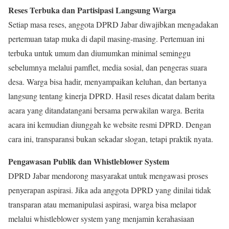
Reses Terbuka dan Partisipasi Langsung Warga
Setiap masa reses, anggota DPRD Jabar diwajibkan mengadakan
pertemuan tatap muka di dapil masing-masing. Pertemuan ini
terbuka untuk umum dan diumumkan minimal seminggu
sebelumnya melalui pamflet, media sosial, dan pengeras suara
desa. Warga bisa hadir, menyampaikan keluhan, dan bertanya
langsung tentang kinerja DPRD. Hasil reses dicatat dalam berita
acara yang ditandatangani bersama perwakilan warga. Berita
acara ini kemudian diunggah ke website resmi DPRD. Dengan
cara ini, transparansi bukan sekadar slogan, tetapi praktik nyata.
Pengawasan Publik dan Whistleblower System
DPRD Jabar mendorong masyarakat untuk mengawasi proses
penyerapan aspirasi. Jika ada anggota DPRD yang dinilai tidak
transparan atau memanipulasi aspirasi, warga bisa melapor
melalui whistleblower system yang menjamin kerahasiaan