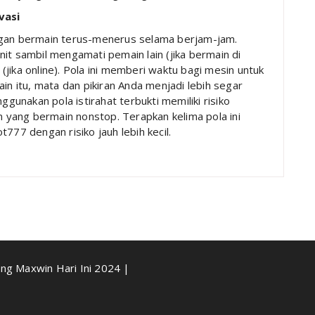
vasi
 Jangan bermain terus-menerus selama berjam-jam.
it sambil mengamati pemain lain (jika bermain di
n (jika online). Pola ini memberi waktu bagi mesin untuk
in itu, mata dan pikiran Anda menjadi lebih segar
unakan pola istirahat terbukti memiliki risiko
an yang bermain nonstop. Terapkan kelima pola ini
777 dengan risiko jauh lebih kecil.
g Maxwin Hari Ini 2024 |