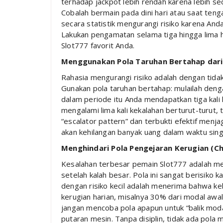
terhadap jackpot lebih rendah karena lebih 
Cobalah bermain pada dini hari atau saat teng
secara statistik mengurangi risiko karena And
Lakukan pengamatan selama tiga hingga lima h
Slot777 favorit Anda.
Menggunakan Pola Taruhan Bertahap dari 
Rahasia mengurangi risiko adalah dengan ti
Gunakan pola taruhan bertahap: mulailah denga
dalam periode itu Anda mendapatkan tiga kali k
mengalami lima kali kekalahan berturut-turut, 
“escalator pattern” dan terbukti efektif menj
akan kehilangan banyak uang dalam waktu sin
Menghindari Pola Pengejaran Kerugian (Ch
Kesalahan terbesar pemain Slot777 adalah m
setelah kalah besar. Pola ini sangat berisiko 
dengan risiko kecil adalah menerima bahwa ke
kerugian harian, misalnya 30% dari modal awal
jangan mencoba pola apapun untuk “balik modal”.
putaran mesin. Tanpa disiplin, tidak ada pola 