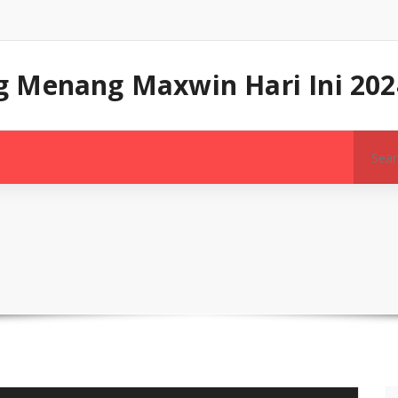
g Menang Maxwin Hari Ini 202
Search
for: