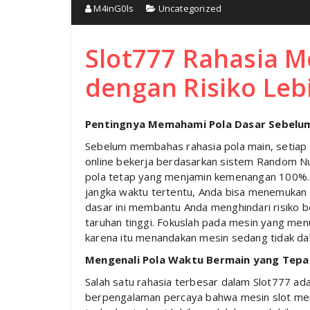
M4inG0ls
Uncategorized
Slot777 Rahasia 
dengan Risiko Lebi
Pentingnya Memahami Pola Dasar Sebelum
Sebelum membahas rahasia pola main, setiap
online bekerja berdasarkan sistem Random Nu
pola tetap yang menjamin kemenangan 100%.
jangka waktu tertentu, Anda bisa menemukan p
dasar ini membantu Anda menghindari risiko 
taruhan tinggi. Fokuslah pada mesin yang men
karena itu menandakan mesin sedang tidak da
Mengenali Pola Waktu Bermain yang Tepa
Salah satu rahasia terbesar dalam Slot777 a
berpengalaman percaya bahwa mesin slot memil